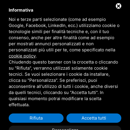
+39 051 6814992
(AMMINISTRAZIONE)
Informativa
EMAIL
Noi e terze parti selezionate (come ad esempio
INFO@FXT.IT
Google, Facebook, LinkedIn, ecc.) utilizziamo cookie o
COMMERCIALE@FXT.IT
tecnologie simili per finalità tecniche e, con il tuo
consenso, anche per altre finalità come ad esempio
per mostrati annunci personalizzati e non
personalizzati più utili per te, come specificato nella
cookie policy
.
Chiudendo questo banner con la crocetta o cliccando
su "Rifiuta", verranno utilizzati solamente cookie
tecnici. Se vuoi selezionare i cookie da installare,
clicca su "Personalizza". Se preferisci, puoi
F.X.T. S.P.A. • CODICE FISCALE E PARTITA IVA 01918571207 • REA BO N.
399703 CAPITALE SOCIALE 1.570.400 EURO I.V.
acconsentire all'utilizzo di tutti i cookie, anche diversi
PRIVACY
•
SITEMAP
• QUESTO SITO È PROTETTO DA GOOGLE RECAPTCHA
da quelli tecnici, cliccando su "Accetta tutti". In
V3,
PRIVACY POLICY
E
TERMS OF SERVICE
DI GOOGLE.
qualsiasi momento potrai modificare la scelta
effettuata.
Rifiuta
Accetta tutti