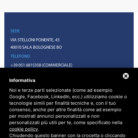
SEDE
VIA STELLONI PONENTE, 43
40010 SALA BOLOGNESE BO
TELEFONO
+39 051 6815358
(COMMERCIALE)
+39 051 6814992
(AMMINISTRAZIONE)
Informativa
EMAIL
Noi e terze parti selezionate (come ad esempio
INFO@FXT.IT
Google, Facebook, LinkedIn, ecc.) utilizziamo cookie o
COMMERCIALE@FXT.IT
tecnologie simili per finalità tecniche e, con il tuo
consenso, anche per altre finalità come ad esempio
per mostrati annunci personalizzati e non
personalizzati più utili per te, come specificato nella
cookie policy
.
Chiudendo questo banner con la crocetta o cliccando