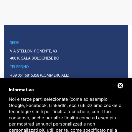
SEDE
VIA STELLONI PONENTE, 43
40010 SALA BOLOGNESE BO
TELEFONO
+39 051 6815358
(COMMERCIALE)
+39 051 6814992
(AMMINISTRAZIONE)
Informativa
EMAIL
Noi e terze parti selezionate (come ad esempio
INFO@FXT.IT
Google, Facebook, LinkedIn, ecc.) utilizziamo cookie o
COMMERCIALE@FXT.IT
tecnologie simili per finalità tecniche e, con il tuo
consenso, anche per altre finalità come ad esempio
per mostrati annunci personalizzati e non
personalizzati più utili per te, come specificato nella