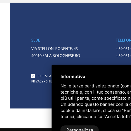
SEDE
TELEFO
VIA STELLONI PONENTE, 43
+39 051
40010 SALA BOLOGNESE BO
+39 051
Informativa
F.X.T. S.P.A. • CODICE FISCALE E PARTITA IVA 01918571207 • REA 
PRIVACY
•
SITEMAP
• QUESTO SITO È PROTETTO DA GOOGLE RECAP
Noi e terze parti selezionate (com
tecniche e, con il tuo consenso, a
più utili per te, come specificato n
Chiudendo questo banner con la cro
cookie da installare, clicca su "Per
tecnici, cliccando su "Accetta tutti
Personalizza