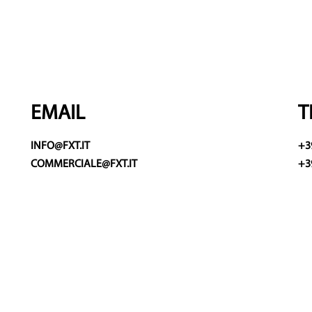
EMAIL
T
INFO@FXT.IT
+3
COMMERCIALE@FXT.IT
+3