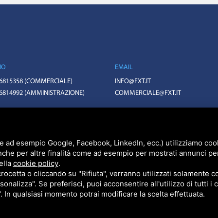
NO
EMAIL
 6815358
(COMMERCIALE)
INFO@FXT.IT
 6814992
(AMMINISTRAZIONE)
COMMERCIALE@FXT.IT
BO N. 399703 CAPITALE SOCIALE 1.570.400 EURO I.V.
TCHA V3,
PRIVACY POLICY
E
TERMS OF SERVICE
DI GOOGLE.
e ad esempio Google, Facebook, LinkedIn, ecc.) utilizziamo cooki
nche per altre finalità come ad esempio per mostrati annunci pe
ella
cookie policy
.
cetta o cliccando su "Rifiuta", verranno utilizzati solamente co
sonalizza". Se preferisci, puoi acconsentire all'utilizzo di tutti i
". In qualsiasi momento potrai modificare la scelta effettuata.