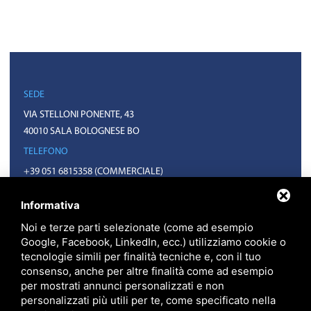
SEDE
VIA STELLONI PONENTE, 43
40010 SALA BOLOGNESE BO
TELEFONO
+39 051 6815358
(COMMERCIALE)
+39 051 6814992
(AMMINISTRAZIONE)
Informativa
EMAIL
Noi e terze parti selezionate (come ad esempio
INFO@FXT.IT
Google, Facebook, LinkedIn, ecc.) utilizziamo cookie o
COMMERCIALE@FXT.IT
tecnologie simili per finalità tecniche e, con il tuo
consenso, anche per altre finalità come ad esempio
per mostrati annunci personalizzati e non
personalizzati più utili per te, come specificato nella