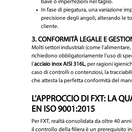
bave o imperfezioni nel taglio.
In fase di piegatura, una variazione i
precisione degli angoli, alterando le t
cliente.
3. CONFORMITÀ LEGALE E GESTION
Molti settori industriali (come l'alimentare,
richiedono obbligatoriamente l'uso di speci
l'
acciaio inox AISI 316L
, per ragioni igienic
caso di controlli o contenziosi, la tracciab
che attesta la perfetta conformità del manuf
L'APPROCCIO DI FXT: LA QU
EN ISO 9001:2015
Per FXT, realtà consolidata da oltre 40 ann
il controllo della filiera è un prerequisito i