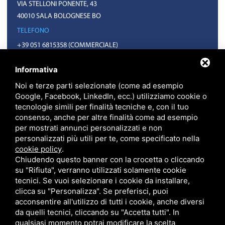
VIA STELLONI PONENTE, 43
40010 SALA BOLOGNESE BO
TELEFONO
+39 051 6815358
(COMMERCIALE)
+39 051 6814992
(AMMINISTRAZIONE)
Informativa
EMAIL
Noi e terze parti selezionate (come ad esempio
INFO@FXT.IT
Google, Facebook, LinkedIn, ecc.) utilizziamo cookie o
COMMERCIALE@FXT.IT
tecnologie simili per finalità tecniche e, con il tuo
consenso, anche per altre finalità come ad esempio
per mostrati annunci personalizzati e non
personalizzati più utili per te, come specificato nella
cookie policy
.
Chiudendo questo banner con la crocetta o cliccando
su "Rifiuta", verranno utilizzati solamente cookie
tecnici. Se vuoi selezionare i cookie da installare,
clicca su "Personalizza". Se preferisci, puoi
F.X.T. S.P.A. • CODICE FISCALE E PARTITA IVA 01918571207 • REA BO N.
399703 CAPITALE SOCIALE 1.570.400 EURO I.V.
acconsentire all'utilizzo di tutti i cookie, anche diversi
PRIVACY
•
SITEMAP
• QUESTO SITO È PROTETTO DA GOOGLE RECAPTCHA
da quelli tecnici, cliccando su "Accetta tutti". In
V3,
PRIVACY POLICY
E
TERMS OF SERVICE
DI GOOGLE.
qualsiasi momento potrai modificare la scelta