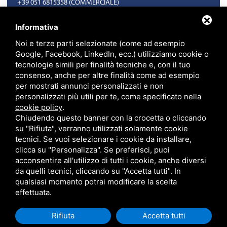
+39 051 6815358
(COMMERCIALE)
+39 051 6814992
(AMMINISTRAZIONE)
Informativa
EMAIL
Noi e terze parti selezionate (come ad esempio
INFO@FXT.IT
Google, Facebook, LinkedIn, ecc.) utilizziamo cookie o
COMMERCIALE@FXT.IT
tecnologie simili per finalità tecniche e, con il tuo
consenso, anche per altre finalità come ad esempio
per mostrati annunci personalizzati e non
personalizzati più utili per te, come specificato nella
cookie policy
.
Chiudendo questo banner con la crocetta o cliccando
su "Rifiuta", verranno utilizzati solamente cookie
tecnici. Se vuoi selezionare i cookie da installare,
clicca su "Personalizza". Se preferisci, puoi
F.X.T. S.P.A. • CODICE FISCALE E PARTITA IVA 01918571207 • REA BO N.
399703 CAPITALE SOCIALE 1.570.400 EURO I.V.
acconsentire all'utilizzo di tutti i cookie, anche diversi
PRIVACY
•
SITEMAP
• QUESTO SITO È PROTETTO DA GOOGLE RECAPTCHA
da quelli tecnici, cliccando su "Accetta tutti". In
V3,
PRIVACY POLICY
E
TERMS OF SERVICE
DI GOOGLE.
qualsiasi momento potrai modificare la scelta
effettuata.
Rifiuta
Accetta tutti